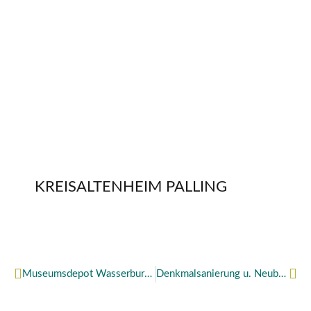
KREISALTENHEIM PALLING
Zurück
Näc
Museumsdepot Wasserburg am Inn
Denkmalsanierung u. Neubau Fröschenthal