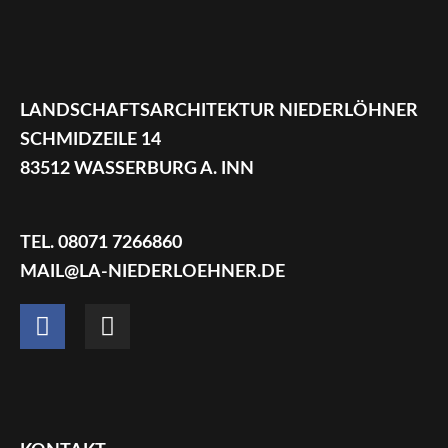
LANDSCHAFTSARCHITEKTUR NIEDERLÖHNER
SCHMIDZEILE 14
83512 WASSERBURG A. INN
TEL. 08071 7266860
MAIL@LA-NIEDERLOEHNER.DE
F
I
a
n
c
s
e
t
b
a
o
g