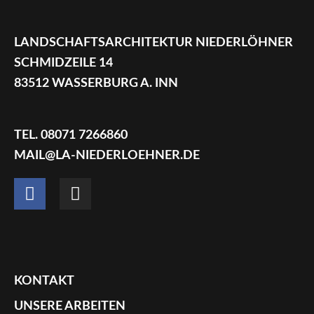
LANDSCHAFTSARCHITEKTUR NIEDERLÖHNER
SCHMIDZEILE 14
83512 WASSERBURG A. INN
TEL. 08071 7266860
MAIL@LA-NIEDERLOEHNER.DE
F
I
a
n
c
s
e
t
b
a
o
g
KONTAKT
o
r
UNSERE ARBEITEN
k
a