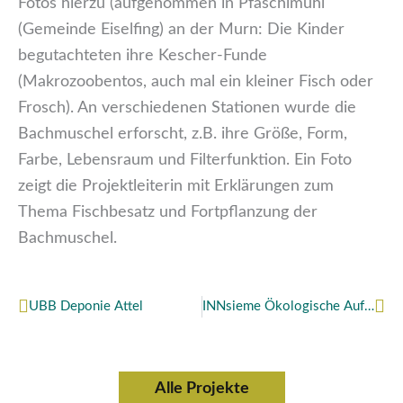
Fotos hierzu (aufgenommen in Pfaschlmühl
(Gemeinde Eiselfing) an der Murn: Die Kinder
begutachteten ihre Kescher-Funde
(Makrozoobentos, auch mal ein kleiner Fisch oder
Frosch). An verschiedenen Stationen wurde die
Bachmuschel erforscht, z.B. ihre Größe, Form,
Farbe, Lebensraum und Filterfunktion. Ein Foto
zeigt die Projektleiterin mit Erklärungen zum
Thema Fischbesatz und Fortpflanzung der
Bachmuschel.
Zurück
Näc
UBB Deponie Attel
INNsieme Ökologische Aufwertung Neuötting
Alle Projekte